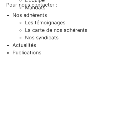
L’Equipe
Plan du
Pour nous contacter :
Mandats
Mentio
Nos adhérents
Les témoignages
La carte de nos adhérents
Nos syndicats
+33 (0)1 45 23 91 90
Actualités
Publications