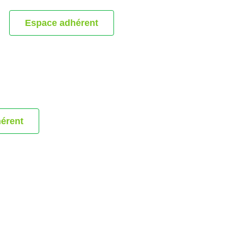
Espace adhérent
érent
s
ion