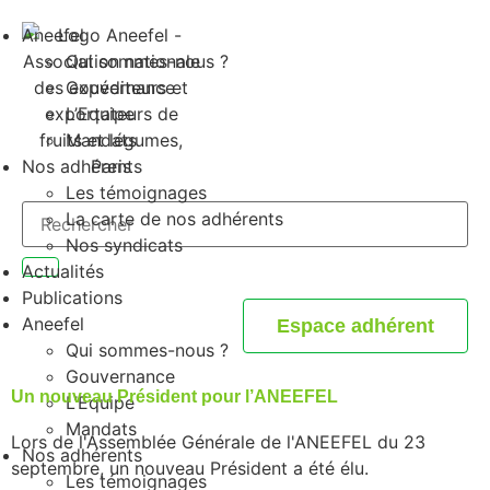
Aneefel
Qui sommes-nous ?
Gouvernance
L’Equipe
Mandats
Nos adhérents
Les témoignages
La carte de nos adhérents
Nos syndicats
Actualités
Publications
Aneefel
Espace adhérent
Qui sommes-nous ?
Gouvernance
Un nouveau Président pour l’ANEEFEL
L’Equipe
Mandats
Lors de l'Assemblée Générale de l'ANEEFEL du 23
Nos adhérents
septembre, un nouveau Président a été élu.
Les témoignages